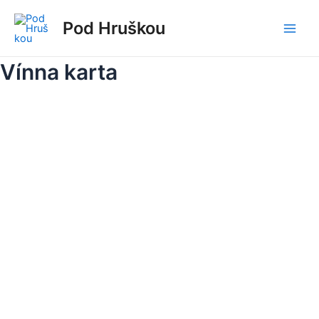
Preskočiť
Main
Pod Hruškou
na
Men
obsah
Vínna karta